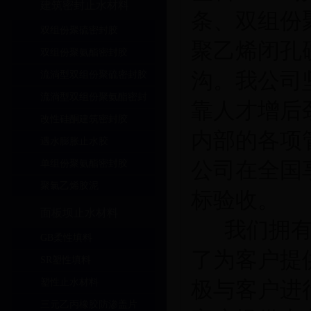
建筑密封止水材料
条、双组份
双组份聚硫密封胶
聚乙烯闭孔
双组份聚氨酯密封胶
沟。我公司
流淌型双组份聚硫密封胶
流淌型双组份聚氨酯密封
靠人才增后
胶
改性硅酮建筑密封胶
内部的各项
遇水膨胀止水胶
公司在全国
单组份聚氨酯密封胶
聚氯乙烯胶泥
标验收。
面板坝止水材料
我们拥有先
GB柔性填料
了为客户提
SR塑性填料
塑性止水材料
极与客户进
三元乙丙橡胶防渗盖片