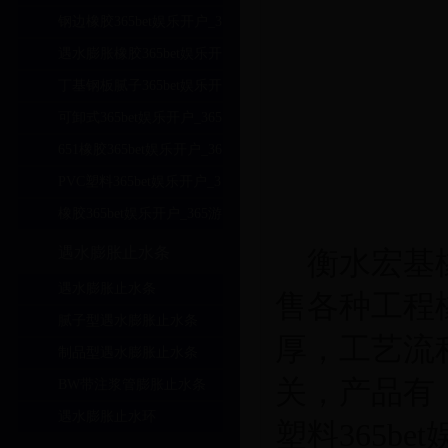
_365游戏注册_仿bus365
钢边橡胶365bet娱乐开户_3
65游戏注册_仿bus365
遇水膨胀橡胶365bet娱乐开
户_365游戏注册_仿bus365
丁基钢板腻子365bet娱乐开
户_365游戏注册_仿bus365
可卸式365bet娱乐开户_365
游戏注册_仿bus365
651橡胶365bet娱乐开户_36
5游戏注册_仿bus365
PVC塑料365bet娱乐开户_3
65游戏注册_仿bus365
橡胶365bet娱乐开户_365游
戏注册_仿bus365 十字接头
遇水膨胀止水条
衡水宏基橡
遇水膨胀止水条
售各种工程
腻子型遇水膨胀止水条
厚，工艺流
制品型遇水膨胀止水条
关，产品有：橡
BW带注浆管膨胀止水条
遇水膨胀止水环
塑料365be