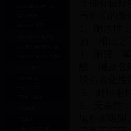
等都有较好
SR橡胶防渗保护盖片
高伸长的聚
氯丁橡胶棒
GB（SR）底胶
2
、耐水性
聚乙烯闭孔泡沫板
的，相比之
L600聚乙烯闭孔泡沫板
3
、耐酸、
L1100聚乙烯闭孔泡沫板
酸、碱及各
预埋注浆管
胶热老化性
预埋注浆管
一次性注浆管
5
、耐辐射
可重复注浆管
6
、无毒性
丁基橡胶
填料所吸附
丁基胶条
丁基自粘防水胶带