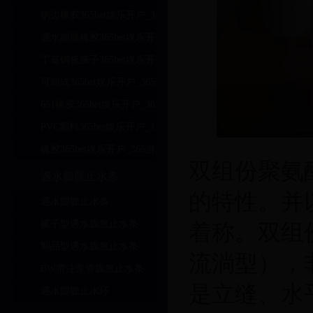
_365游戏注册_仿bus365
钢边橡胶365bet娱乐开户_3
65游戏注册_仿bus365
遇水膨胀橡胶365bet娱乐开
户_365游戏注册_仿bus365
丁基钢板腻子365bet娱乐开
户_365游戏注册_仿bus365
可卸式365bet娱乐开户_365
游戏注册_仿bus365
651橡胶365bet娱乐开户_36
5游戏注册_仿bus365
PVC塑料365bet娱乐开户_3
65游戏注册_仿bus365
橡胶365bet娱乐开户_365游
双组份聚氨
戏注册_仿bus365 十字接头
遇水膨胀止水条
的特性。并
遇水膨胀止水条
腻子型遇水膨胀止水条
着称。双组
制品型遇水膨胀止水条
流淌型），
BW带注浆管膨胀止水条
是立缝、水
遇水膨胀止水环