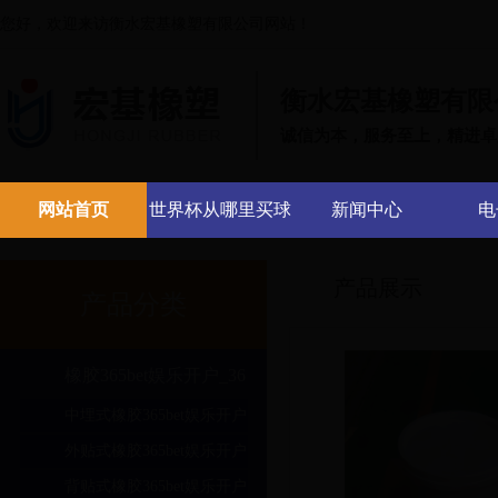
您好，欢迎来访衡水宏基橡塑有限公司网站！
衡水宏基橡塑有限
诚信为本，服务至上，精进卓
网站首页
世界杯从哪里买球
新闻中心
电
产品展示
产品分类
橡胶365bet娱乐开户_36
中埋式橡胶365bet娱乐开户
5游戏注册_仿bus365
_365游戏注册_仿bus365
外贴式橡胶365bet娱乐开户
_365游戏注册_仿bus365
背贴式橡胶365bet娱乐开户