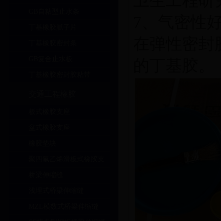
卫生工程研
GB自粘型止水条
7
、气密性
丁基橡胶腻子片
在弹性密封
丁基橡胶密封条
GB复合止水板
的丁基胶。
丁基橡胶密封胶粘带
交通工程橡胶
板式橡胶支座
盆式橡胶支座
橡胶垫块
聚四氟乙烯滑板式橡胶支
座
桥梁伸缩缝
浅埋式桥梁伸缩缝
MZL模数式桥梁伸缩缝