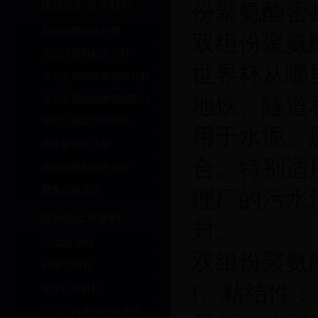
建筑密封止水材料
份聚氨酯密
双组份聚硫密封胶
双组份聚氨
双组份聚氨酯密封胶
世界杯从哪
流淌型双组份聚硫密封胶
地铁、隧道
流淌型双组份聚氨酯密封
胶
改性硅酮建筑密封胶
用于水泥、
遇水膨胀止水胶
合。特别适
单组份聚氨酯密封胶
聚氯乙烯胶泥
理厂的污水
面板坝止水材料
封。
GB柔性填料
双组份聚氨
SR塑性填料
l
、粘结性：
塑性止水材料
三元乙丙橡胶防渗盖片