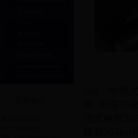
SF梳齿型钢板桥梁伸缩缝
土工布材料
土工布
复合土工膜
软式透水软管
聚氨酯防水涂料
单组份聚氨酯防水涂料
水泥基渗透结晶型防水涂
料
Tag：
中埋式橡
联系我们
家
中埋式橡胶
埋式橡胶365
电话：0318-2062211
传真：0318-2062211
橡胶365be
手机：13603186811(微信同号)