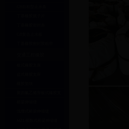
GB自粘型止水条
丁基橡胶腻子片
丁基橡胶密封条
GB复合止水板
丁基橡胶密封胶粘带
交通工程橡胶
板式橡胶支座
盆式橡胶支座
橡胶垫块
聚四氟乙烯滑板式橡胶支
座
桥梁伸缩缝
浅埋式桥梁伸缩缝
MZL模数式桥梁伸缩缝