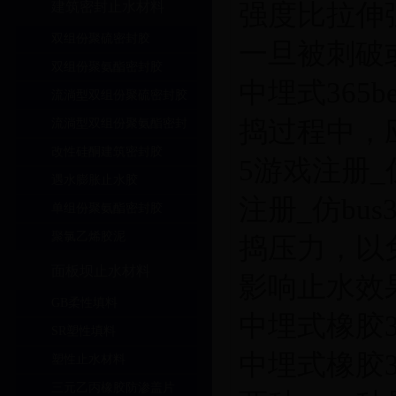
建筑密封止水材料
强度比拉伸强
双组份聚硫密封胶
一旦被刺破
双组份聚氨酯密封胶
中埋式
365
流淌型双组份聚硫密封胶
捣过程中，
流淌型双组份聚氨酯密封
胶
改性硅酮建筑密封胶
5游戏注册_仿
遇水膨胀止水胶
注册_仿bus3
单组份聚氨酯密封胶
聚氯乙烯胶泥
捣压力，以
面板坝止水材料
影响止水效
GB柔性填料
中埋式橡胶
SR塑性填料
中埋式橡胶36
塑性止水材料
三元乙丙橡胶防渗盖片