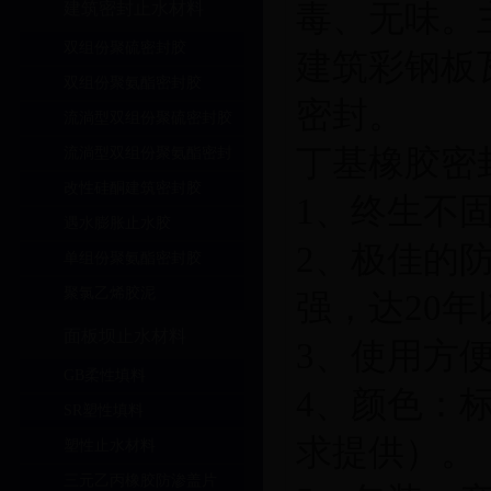
建筑密封止水材料
毒、无味。
双组份聚硫密封胶
建筑彩钢板
双组份聚氨酯密封胶
密封。
流淌型双组份聚硫密封胶
丁基橡胶密
流淌型双组份聚氨酯密封
胶
改性硅酮建筑密封胶
1
、终生不
遇水膨胀止水胶
2
、极佳的
单组份聚氨酯密封胶
聚氯乙烯胶泥
强，达
20
年
面板坝止水材料
3
、使用方
GB柔性填料
4
、颜色：
SR塑性填料
求提供）。
塑性止水材料
三元乙丙橡胶防渗盖片