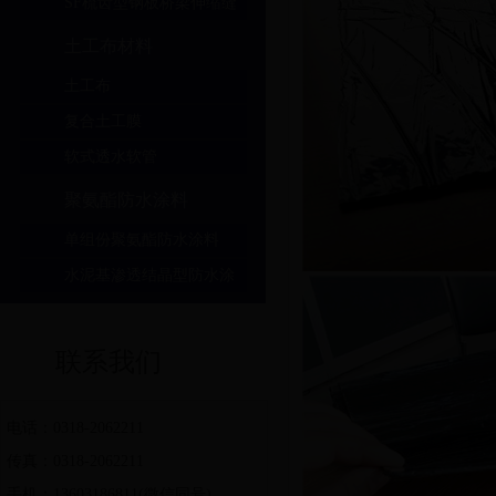
SF梳齿型钢板桥梁伸缩缝
土工布材料
土工布
复合土工膜
软式透水软管
聚氨酯防水涂料
单组份聚氨酯防水涂料
水泥基渗透结晶型防水涂
料
联系我们
电话：0318-2062211
传真：0318-2062211
手机：13603186811(微信同号)