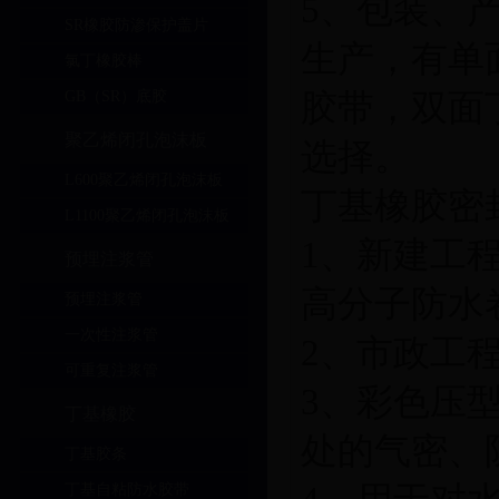
5
、包装、
SR橡胶防渗保护盖片
生产，有单
氯丁橡胶棒
GB（SR）底胶
胶带，双面
聚乙烯闭孔泡沫板
选择。
L600聚乙烯闭孔泡沫板
丁基橡胶密
L1100聚乙烯闭孔泡沫板
1
、新建工
预埋注浆管
高分子防水
预埋注浆管
一次性注浆管
2
、市政工
可重复注浆管
3
、彩色压
丁基橡胶
处的气密、
丁基胶条
丁基自粘防水胶带