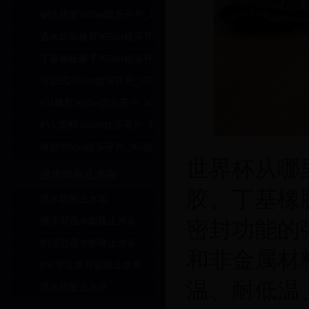
_365游戏注册_仿bus365
钢边橡胶365bet娱乐开户_3
65游戏注册_仿bus365
遇水膨胀橡胶365bet娱乐开
户_365游戏注册_仿bus365
丁基钢板腻子365bet娱乐开
户_365游戏注册_仿bus365
可卸式365bet娱乐开户_365
游戏注册_仿bus365
651橡胶365bet娱乐开户_36
5游戏注册_仿bus365
PVC塑料365bet娱乐开户_3
65游戏注册_仿bus365
橡胶365bet娱乐开户_365游
世界杯从哪
戏注册_仿bus365 十字接头
遇水膨胀止水条
胶、丁基橡
遇水膨胀止水条
腻子型遇水膨胀止水条
密封功能的
制品型遇水膨胀止水条
和非金属材
BW带注浆管膨胀止水条
温、耐低温
遇水膨胀止水环