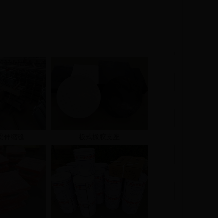
梁伸缩缝
板式橡胶支座