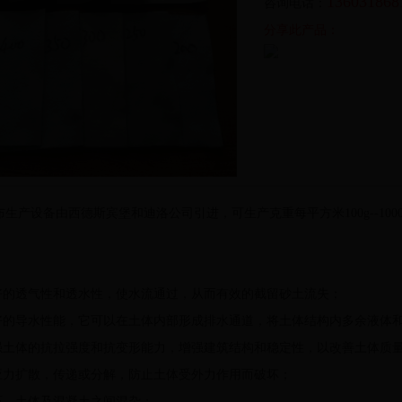
136031868
咨询电话：
分享此产品：
布生产设备由西德斯宾堡和迪洛公司引进，可生产克重每平方米
100g--100
好的透气性和透水性，使水流通过，从而有效的截留砂土流失；
好的导水性能，它可以在土体内部形成排水通道，将土体结构内多余液体
强土体的抗拉强度和抗变形能力，增强建筑结构和稳定性，以改善土体质
应力扩散，传递或分解，防止土体受外力作用而破坏；
石、土体及混凝土之间混杂；