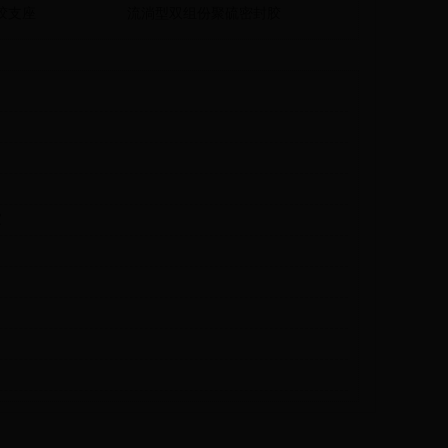
胶支座
流淌型双组份聚硫密封胶
家