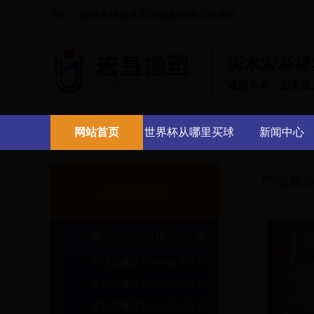
您好，欢迎来访衡水宏基橡塑有限公司网站！
衡水宏基橡
诚信为本，服务至
网站首页
世界杯从哪里买球
新闻中心
产品展
产品分类
橡胶365bet娱乐开户_36
中埋式橡胶365bet娱乐开户
5游戏注册_仿bus365
_365游戏注册_仿bus365
外贴式橡胶365bet娱乐开户
_365游戏注册_仿bus365
背贴式橡胶365bet娱乐开户