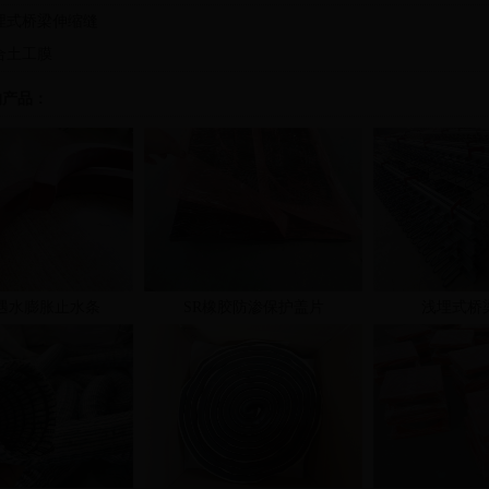
埋式桥梁伸缩缝
合土工膜
的产品：
遇水膨胀止水条
SR橡胶防渗保护盖片
浅埋式桥