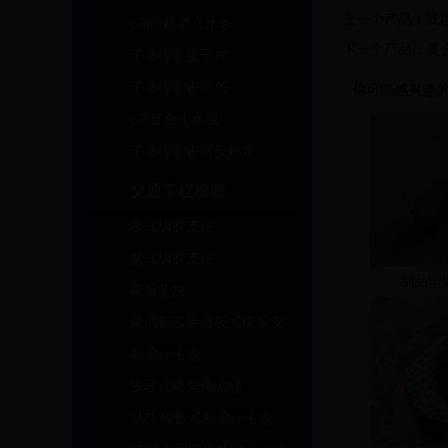
上一个产品：
浅
GB自粘型止水条
下一个产品：
复
丁基橡胶腻子片
丁基橡胶密封条
你可能感兴趣
GB复合止水板
丁基橡胶密封胶粘带
交通工程橡胶
板式橡胶支座
盆式橡胶支座
制品型
橡胶垫块
聚四氟乙烯滑板式橡胶支
座
桥梁伸缩缝
浅埋式桥梁伸缩缝
MZL模数式桥梁伸缩缝