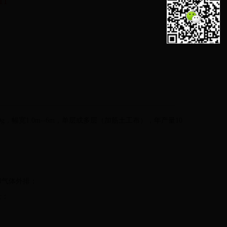
11
0g
，幅宽
1.0m--6m
，单层或多层（加筋土工布），年产量
10
和气体外排；
量；