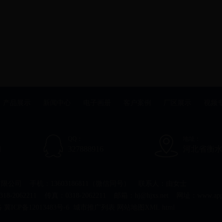
产品展示
新闻中心
电子画册
客户案例
厂区展示
视频
QQ：
地址：
1
327888916
河北省衡
公司 手机：13603186811（微信同号） 联系人：由女士
2062211 传真：0318-2062211 邮箱：hj@hjxs.net 网址：www.
络
冀ICP备12013483号-6
城市推广列表
网站地图XML
html