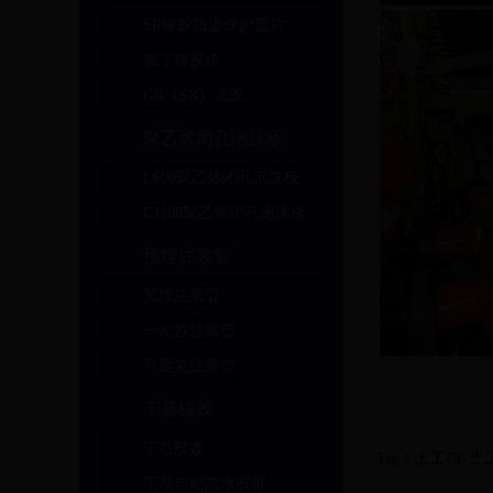
SR橡胶防渗保护盖片
氯丁橡胶棒
GB（SR）底胶
聚乙烯闭孔泡沫板
L600聚乙烯闭孔泡沫板
L1100聚乙烯闭孔泡沫板
预埋注浆管
预埋注浆管
一次性注浆管
可重复注浆管
丁基橡胶
丁基胶条
Tag：
土工布
土
丁基自粘防水胶带