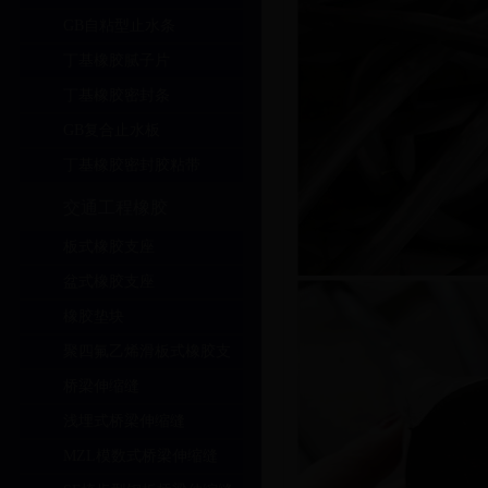
GB自粘型止水条
丁基橡胶腻子片
丁基橡胶密封条
GB复合止水板
丁基橡胶密封胶粘带
交通工程橡胶
板式橡胶支座
盆式橡胶支座
橡胶垫块
聚四氟乙烯滑板式橡胶支
座
桥梁伸缩缝
浅埋式桥梁伸缩缝
MZL模数式桥梁伸缩缝