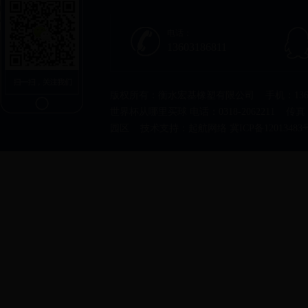
电话
：
13603186811
版权所有：衡水宏基橡塑有限公司 手机：136
世界杯从哪里买球 电话：0318-2062211 传真：0
园区 技术支持：
起航网络
冀ICP备12013483