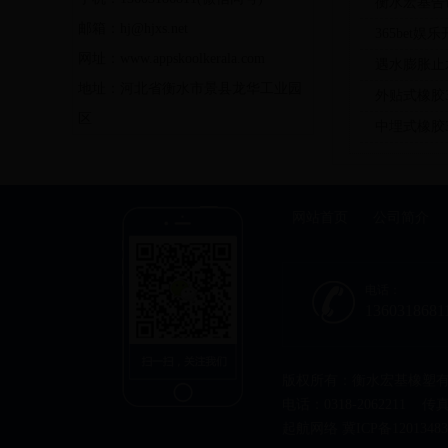
衡水宏基告诉
邮箱：hj@hjxs.net
365bet娱
网址：www.appskoolkerala.com
遇水膨胀止
地址：河北省衡水市景县龙华工业园
外贴式橡胶36
区
中埋式橡胶3
网站首页
公司简介
电话
：
1360318681
版权所有：衡水宏基橡塑有限
电话：0318-2062211 传
起航网络
冀ICP备1201348