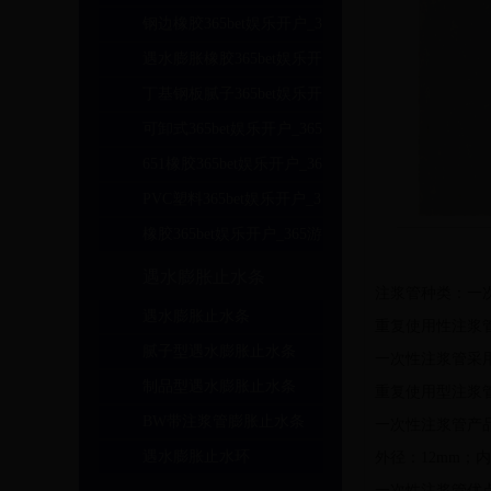
_365游戏注册_仿bus365
钢边橡胶365bet娱乐开户_3
65游戏注册_仿bus365
遇水膨胀橡胶365bet娱乐开
户_365游戏注册_仿bus365
丁基钢板腻子365bet娱乐开
户_365游戏注册_仿bus365
可卸式365bet娱乐开户_365
游戏注册_仿bus365
651橡胶365bet娱乐开户_36
5游戏注册_仿bus365
PVC塑料365bet娱乐开户_3
65游戏注册_仿bus365
橡胶365bet娱乐开户_365游
戏注册_仿bus365 十字接头
遇水膨胀止水条
注
浆管种类：一
遇水膨胀止水条
重复使用性注浆
腻子型遇水膨胀止水条
一次性注浆管采
制品型遇水膨胀止水条
重复使用型注浆
BW带注浆管膨胀止水条
一次性注浆管产
遇水膨胀止水环
外径：
12mm
；内
一次性注浆管优