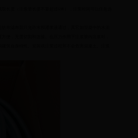
截取长度（注浆管长度不要超过6米），注浆时间可以任意选
无纺布滤布层只允许水和灌浆液通过，其它如混凝中的水泥
置方便，无需切割和连接。在压力作用下注浆管内注浆时，
响建筑自身特性。安装或注浆过程并不会危害混凝土。注浆