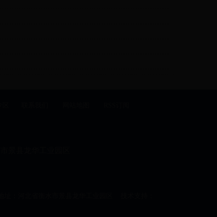
专区
联系我们
网站地图
RSS订阅
水市景县龙华工业园区
erala.com 地址：河北省衡水市景县龙华工业园区 技术支持：