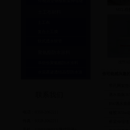
SF梳齿型钢板桥梁伸缩缝
MZL
土工布材料
土工布
复合土工膜
软式透水软管
聚氨酯防水涂料
改性
单组份聚氨酯防水涂料
水泥基渗透结晶型防水涂
你可能感兴趣
料
带孔网架垫
联系我们
遇水膨胀365
BW遇水膨
电话：0318-2062211
橡胶365be
传真：0318-2062211
桥梁伸缩缝
手机：13603186811(微信同号)