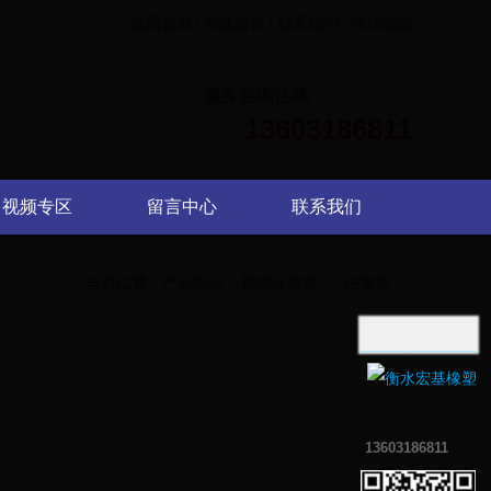
返回首页
|
在线留言
|
联系我们
|
网站地图
服务咨询热线：
13603186811
视频专区
留言中心
联系我们
当前位置：
产品中心
>
预埋注浆管
>>
注浆管
13603186811