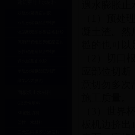
建筑密封止水材料
遇水膨胀止
双组份聚硫密封胶
（
1）
预处
双组份聚氨酯密封胶
凝土渣。然
流淌型双组份聚硫密封胶
糙的也可以
流淌型双组份聚氨酯密封
胶
改性硅酮建筑密封胶
（
2）
切口
遇水膨胀止水胶
应部位切断
单组份聚氨酯密封胶
聚氯乙烯胶泥
意切勿多次
面板坝止水材料
施工质量
。
GB柔性填料
（
3）
世界
SR塑性填料
板机边挤出
塑性止水材料
三元乙丙橡胶防渗盖片