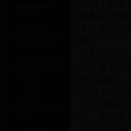
表面，应将
SR橡胶防渗保护盖片
面和止水胶
氯丁橡胶棒
GB（SR）底胶
上。如遇挤
聚乙烯闭孔泡沫板
整。
L600聚乙烯闭孔泡沫板
（
4）
养护
L1100聚乙烯闭孔泡沫板
保证有充分
预埋注浆管
过24小时
预埋注浆管
一次性注浆管
进行下一次
可重复注浆管
（
5）
浸水
丁基橡胶
长，请注意
丁基胶条
丁基自粘防水胶带