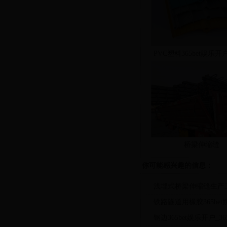
PVC塑料365bet娱乐开户
戏注册_仿bus36
桥梁伸缩缝
你可能感兴趣的信息：
浅埋式桥梁伸缩缝生产
铁路隧道用橡胶365bet娱
钢边365bet娱乐开户_3