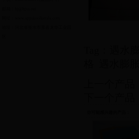
邮箱：hj@hjxs.net
网址：www.appskoolkerala.com
地址：河北省衡水市景县龙华工业园
区
Tag：
遇水
格
遇水膨
上一个产品
下一个产品
你可能感兴趣的产品：