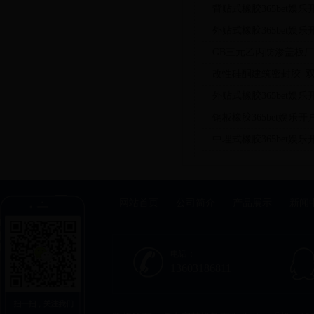
背贴式橡胶365bet娱乐
外贴式橡胶365bet娱乐
GB三元乙丙防渗盖板厂
改性硅酮建筑密封胶_
外贴式橡胶365bet娱乐开
钢板橡胶365bet娱乐开户
中埋式橡胶365bet娱乐
网站首页
公司简介
产品展示
新闻
电话
：
13603186811