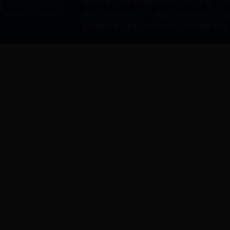
版权所有：衡水宏基橡塑有限公司 手机：136
电话：0318-2062211 传真：0318-20622
起航网络
冀ICP备12013483号-6
城市推广列表