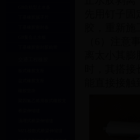
止水胶剥离
GB自粘型止水条
先用钉子固
丁基橡胶腻子片
胶，重新施
丁基橡胶密封条
GB复合止水板
（
6）
注意事
丁基橡胶密封胶粘带
离太小其膨
交通工程橡胶
时，其搭接
板式橡胶支座
能直接接触
盆式橡胶支座
橡胶垫块
聚四氟乙烯滑板式橡胶支
座
桥梁伸缩缝
浅埋式桥梁伸缩缝
MZL模数式桥梁伸缩缝