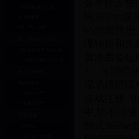
弧半径应根
SR橡胶防渗保护盖片
响
365bet
氯丁橡胶棒
GB（SR）底胶
65游戏注册_
聚乙烯闭孔泡沫板
埋钢板和夹
L600聚乙烯闭孔泡沫板
黄油后套短
L1100聚乙烯闭孔泡沫板
2
、
可卸式36
预埋注浆管
现场根据螺栓
预埋注浆管
一次性注浆管
游戏注册_仿b
可重复注浆管
中
,
切不可使劲
丁基橡胶
卸式365be
丁基胶条
丁基自粘防水胶带