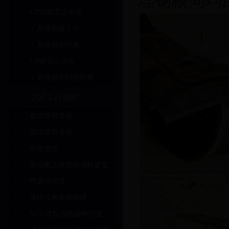
埋钢板间均
GB自粘型止水条
丁基橡胶腻子片
丁基橡胶密封条
GB复合止水板
丁基橡胶密封胶粘带
交通工程橡胶
板式橡胶支座
盆式橡胶支座
橡胶垫块
聚四氟乙烯滑板式橡胶支
座
桥梁伸缩缝
浅埋式桥梁伸缩缝
MZL模数式桥梁伸缩缝