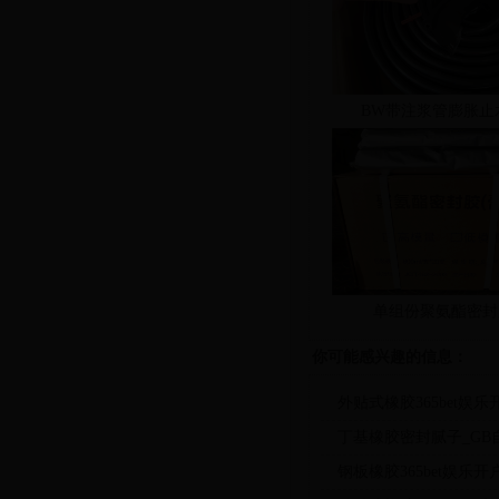
BW带注浆管膨胀止
单组份聚氨酯密封
你可能感兴趣的信息：
外贴式橡胶365bet娱乐
丁基橡胶密封腻子_G
钢板橡胶365bet娱乐开户