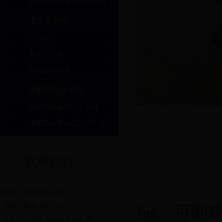
SF梳齿型钢板桥梁伸缩缝
土工布材料
土工布
复合土工膜
软式透水软管
聚氨酯防水涂料
单组份聚氨酯防水涂料
水泥基渗透结晶型防水涂
料
联系我们
电话：0318-2062211
传真：0318-2062211
Tag：
可卸式3
手机：13603186811(微信同号)