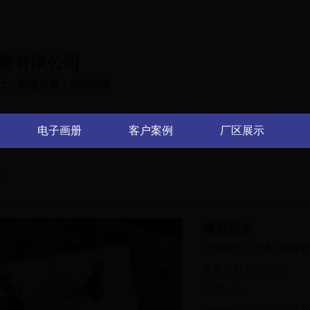
塑有限公司
上，精进卓越，亲和共生
电子画册
客户案例
厂区展示
示
橡胶垫块
所属分类：交通工程橡胶
发布日期：2013-9-5
浏览：次