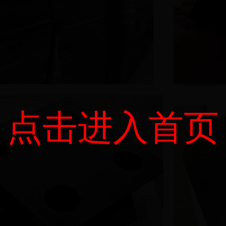
点击进入首页