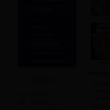
SF梳齿型钢板桥梁伸缩缝
土工布材料
土工布
聚
复合土工膜
软式透水软管
聚氨酯防水涂料
单组份聚氨酯防水涂料
水泥基渗透结晶型防水涂
单组
料
你可能感兴趣
联系我们
背贴式橡胶36
中埋式橡胶3
电话：0318-2062211
可注浆式橡胶
传真：0318-2062211
衡水宏基背贴
手机：13603186811(微信同号)