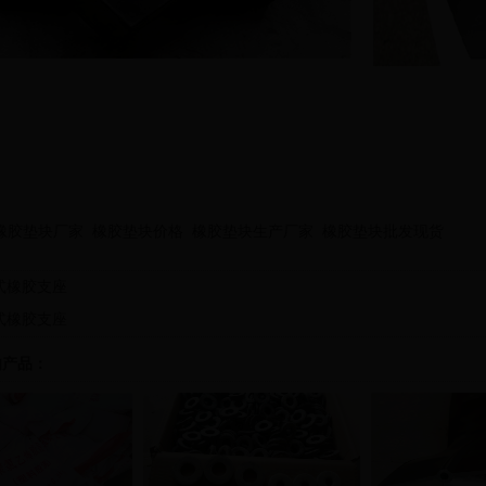
橡胶垫块厂家
橡胶垫块价格
橡胶垫块生产厂家
橡胶垫块批发现货
式橡胶支座
式橡胶支座
的产品：