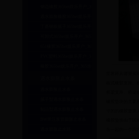
_365游戏注册_仿bus365
钢边橡胶365bet娱乐开户_3
65游戏注册_仿bus365
遇水膨胀橡胶365bet娱乐开
户_365游戏注册_仿bus365
丁基钢板腻子365bet娱乐开
户_365游戏注册_仿bus365
可卸式365bet娱乐开户_365
游戏注册_仿bus365
651橡胶365bet娱乐开户_36
5游戏注册_仿bus365
PVC塑料365bet娱乐开户_3
65游戏注册_仿bus365
橡胶365bet娱乐开户_365游
世界杯从哪里买
戏注册_仿bus365 十字接头
遇水膨胀止水条
板式橡胶支座、
遇水膨胀止水条
桥梁支座、桥梁
腻子型遇水膨胀止水条
橡胶垫块的主要用
制品型遇水膨胀止水条
寸的的橡胶垫块
BW带注浆管膨胀止水条
橡胶垫块由于区
遇水膨胀止水环
在一起的一个四