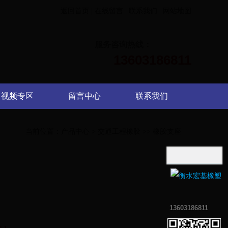
返回首页
|
在线留言
|
联系我们
|
网站地图
服务咨询热线：
13603186811
视频专区
留言中心
联系我们
当前位置：
产品中心
>
交通工程橡胶
>>
橡胶支座
13603186811