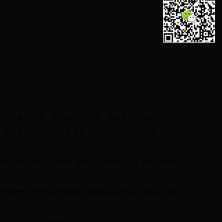
11
钢结构网架支座、钢结构网架垫块、橡胶支座、橡胶垫块、
、聚四氟乙烯滑板式橡胶支座、桥梁垫块、桥梁支座、公路
组成,根据不同工程的施工要求,公司来图加工定做各自规格尺
橡胶的一个四方体,桥梁橡胶支座则是由橡胶层与钢板层融合