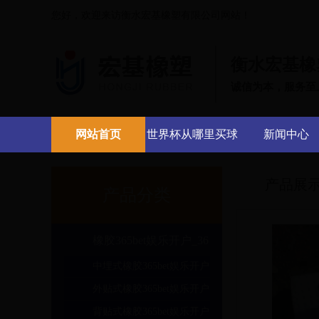
您好，欢迎来访衡水宏基橡塑有限公司网站！
衡水宏基橡
诚信为本，服务至
网站首页
世界杯从哪里买球
新闻中心
产品展
产品分类
橡胶365bet娱乐开户_36
中埋式橡胶365bet娱乐开户
5游戏注册_仿bus365
_365游戏注册_仿bus365
外贴式橡胶365bet娱乐开户
_365游戏注册_仿bus365
背贴式橡胶365bet娱乐开户