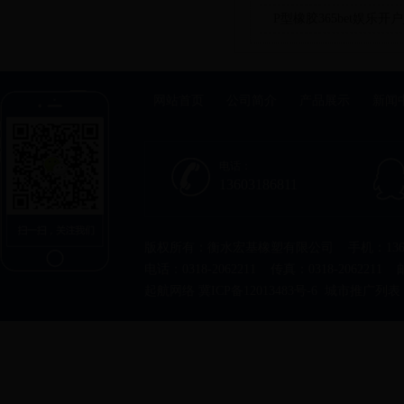
P型橡胶365bet娱乐开户
网站首页
公司简介
产品展示
新闻
电话
：
13603186811
版权所有：衡水宏基橡塑有限公司 手机：136
电话：0318-2062211 传真：0318-20622
起航网络
冀ICP备12013483号-6
城市推广列表