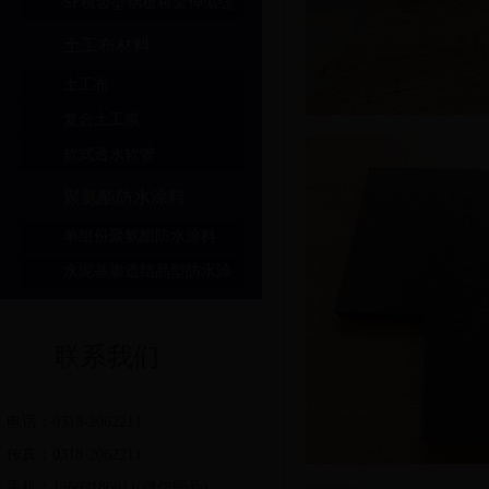
SF梳齿型钢板桥梁伸缩缝
土工布材料
土工布
复合土工膜
软式透水软管
聚氨酯防水涂料
单组份聚氨酯防水涂料
水泥基渗透结晶型防水涂
料
联系我们
电话：0318-2062211
传真：0318-2062211
手机：13603186811(微信同号)