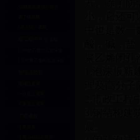
方。除了防
SR橡胶防渗保护盖片
小，它还可
氯丁橡胶棒
GB（SR）底胶
中也是数一
聚乙烯闭孔泡沫板
酸，碱，盐
L600聚乙烯闭孔泡沫板
聚乙烯闭孔
L1100聚乙烯闭孔泡沫板
1.泡沫板
预埋注浆管
理及高分子
预埋注浆管
一次性注浆管
2.市政工
可重复注浆管
3.钢结构
丁基橡胶
震。
丁基胶条
丁基自粘防水胶带