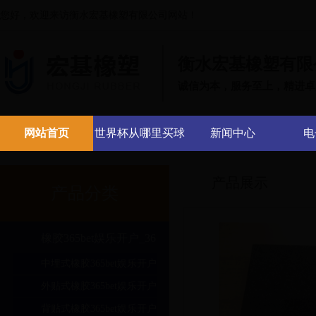
您好，欢迎来访衡水宏基橡塑有限公司网站！
衡水宏基橡塑有限
诚信为本，服务至上，精进卓
网站首页
世界杯从哪里买球
新闻中心
电
产品展示
产品分类
橡胶365bet娱乐开户_36
中埋式橡胶365bet娱乐开户
5游戏注册_仿bus365
_365游戏注册_仿bus365
外贴式橡胶365bet娱乐开户
_365游戏注册_仿bus365
背贴式橡胶365bet娱乐开户