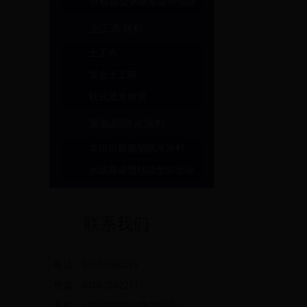
SF梳齿型钢板桥梁伸缩缝
土工布材料
土工布
复合土工膜
软式透水软管
聚氨酯防水涂料
单组份聚氨酯防水涂料
水泥基渗透结晶型防水涂
料
联系我们
电话：0318-2062211
传真：0318-2062211
手机：13603186811(微信同号)