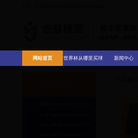
您好，欢迎来访衡水宏基橡塑有限公司网站！
衡水宏基橡
诚信为本，服务至
网站首页
世界杯从哪里买球
新闻中心
产品展
产品分类
橡胶365bet娱乐开户_36
中埋式橡胶365bet娱乐开户
5游戏注册_仿bus365
_365游戏注册_仿bus365
外贴式橡胶365bet娱乐开户
_365游戏注册_仿bus365
背贴式橡胶365bet娱乐开户