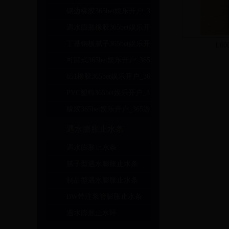
_365游戏注册_仿bus365
钢边橡胶365bet娱乐开户_3
65游戏注册_仿bus365
遇水膨胀橡胶365bet娱乐开
户_365游戏注册_仿bus365
丁基钢板腻子365bet娱乐开
L6
户_365游戏注册_仿bus365
可卸式365bet娱乐开户_365
游戏注册_仿bus365
651橡胶365bet娱乐开户_36
5游戏注册_仿bus365
PVC塑料365bet娱乐开户_3
65游戏注册_仿bus365
橡胶365bet娱乐开户_365游
戏注册_仿bus365 十字接头
遇水膨胀止水条
遇水膨胀止水条
腻子型遇水膨胀止水条
制品型遇水膨胀止水条
BW带注浆管膨胀止水条
遇水膨胀止水环