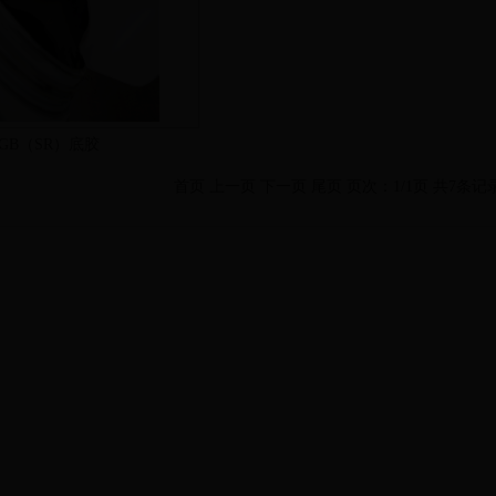
GB（SR）底胶
首页 上一页 下一页 尾页 页次：1/1页 共7条记