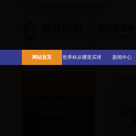
您好，欢迎来访衡水宏基橡塑有限公司网站！
衡水宏基橡
诚信为本，服务至
网站首页
世界杯从哪里买球
新闻中心
产品展
产品分类
橡胶365bet娱乐开户_36
中埋式橡胶365bet娱乐开户
5游戏注册_仿bus365
_365游戏注册_仿bus365
外贴式橡胶365bet娱乐开户
_365游戏注册_仿bus365
背贴式橡胶365bet娱乐开户