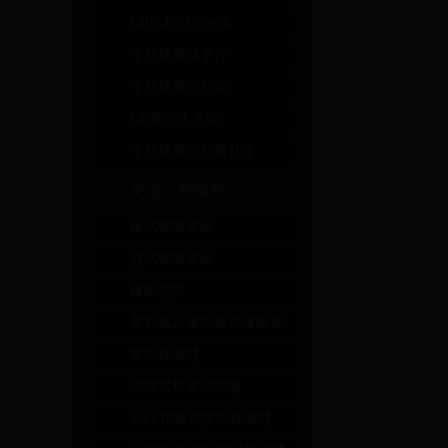
GB自粘型止水条
丁基橡胶腻子片
丁基橡胶密封条
GB复合止水板
丁基橡胶密封胶粘带
交通工程橡胶
板式橡胶支座
盆式橡胶支座
橡胶垫块
聚四氟乙烯滑板式橡胶支
座
桥梁伸缩缝
浅埋式桥梁伸缩缝
MZL模数式桥梁伸缩缝