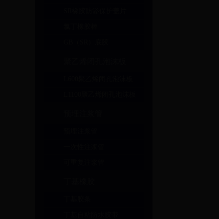
SR橡胶防渗保护盖片
氯丁橡胶棒
GB（SR）底胶
聚乙烯闭孔泡沫板
L600聚乙烯闭孔泡沫板
L1100聚乙烯闭孔泡沫板
预埋注浆管
预埋注浆管
一次性注浆管
可重复注浆管
丁基橡胶
丁基胶条
丁基自粘防水胶带