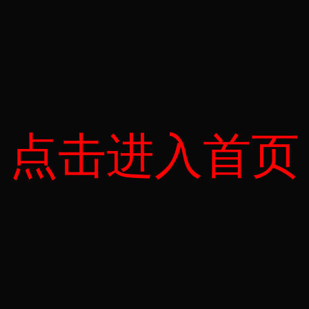
点击进入首页