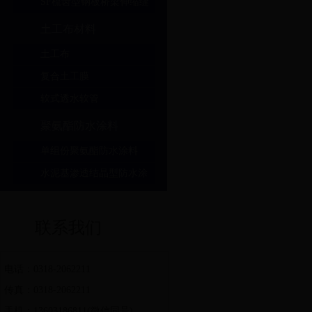
SF梳齿型钢板桥梁伸缩缝
土工布材料
土工布
复合土工膜
软式透水软管
聚氨酯防水涂料
单组份聚氨酯防水涂料
水泥基渗透结晶型防水涂
料
联系我们
电话：0318-2062211
传真：0318-2062211
手机：13603186811(微信同号)