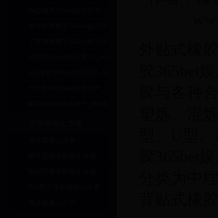
_365游戏注册_仿bus365
钢边橡胶365bet娱乐开户_3
www
65游戏注册_仿bus365
遇水膨胀橡胶365bet娱乐开
户_365游戏注册_仿bus365
丁基钢板腻子365bet娱乐开
外贴式橡胶3
户_365游戏注册_仿bus365
可卸式365bet娱乐开户_365
胶
365be
游戏注册_仿bus365
651橡胶365bet娱乐开户_36
5游戏注册_仿bus365
胶与各种
PVC塑料365bet娱乐开户_3
65游戏注册_仿bus365
橡胶365bet娱乐开户_365游
塑炼、混炼
戏注册_仿bus365 十字接头
遇水膨胀止水条
型、U型、
遇水膨胀止水条
胶
365be
腻子型遇水膨胀止水条
制品型遇水膨胀止水条
分类为中
BW带注浆管膨胀止水条
背贴式橡
遇水膨胀止水环