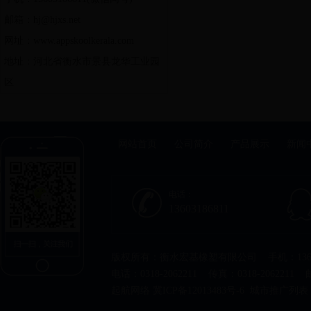
邮箱：hj@hjxs.net
网址：www.appskoolkerala.com
地址：河北省衡水市景县龙华工业园
区
网站首页
公司简介
产品展示
新闻
电话
：
13603186811
版权所有：衡水宏基橡塑有限公司 手机：136
电话：0318-2062211 传真：0318-20622
起航网络
冀ICP备12013483号-6
城市推广列表