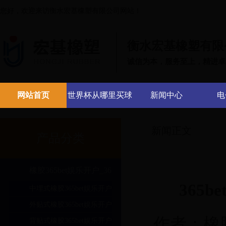
您好，欢迎来访衡水宏基橡塑有限公司网站！
衡水宏基橡塑有限
诚信为本，服务至上，精进卓
网站首页
世界杯从哪里买球
新闻中心
电
新闻正文
产品分类
橡胶365bet娱乐开户_36
365
中埋式橡胶365bet娱乐开户
5游戏注册_仿bus365
_365游戏注册_仿bus365
外贴式橡胶365bet娱乐开户
作者：
橡
_365游戏注册_仿bus365
背贴式橡胶365bet娱乐开户