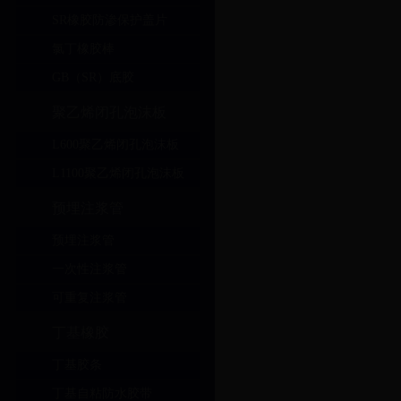
SR橡胶防渗保护盖片
氯丁橡胶棒
GB（SR）底胶
聚乙烯闭孔泡沫板
L600聚乙烯闭孔泡沫板
L1100聚乙烯闭孔泡沫板
预埋注浆管
预埋注浆管
一次性注浆管
可重复注浆管
丁基橡胶
丁基胶条
丁基自粘防水胶带