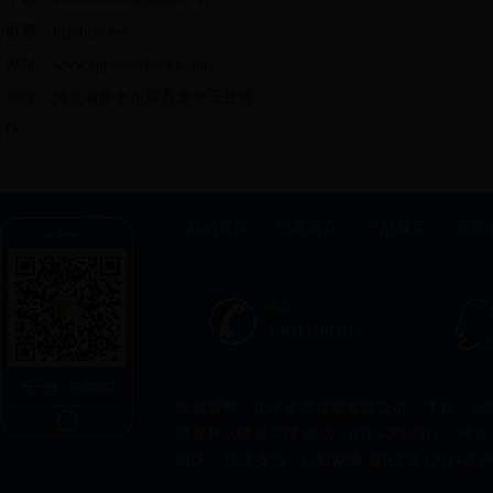
邮箱：hj@hjxs.net
网址：www.appskoolkerala.com
地址：河北省衡水市景县龙华工业园
区
网站首页
公司简介
产品展示
新闻
电话
：
13603186811
版权所有：衡水宏基橡塑有限公司 手机：136
世界杯从哪里买球 电话：0318-2062211 传真：0
园区 技术支持：
起航网络
冀ICP备12013483